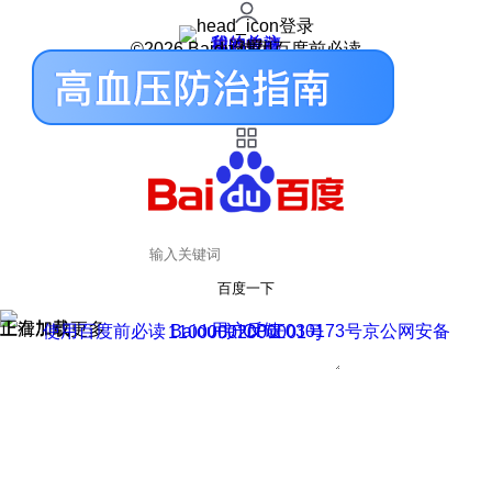
登录
我的关注
我的收藏
皮肤中心
用户反馈
设置
©2026 Baidu 使用百度前必读
百度一下
正在加载
上滑加载更多
用户反馈
使用百度前必读 Baidu 京ICP证030173号
京公网安备11000002000001号