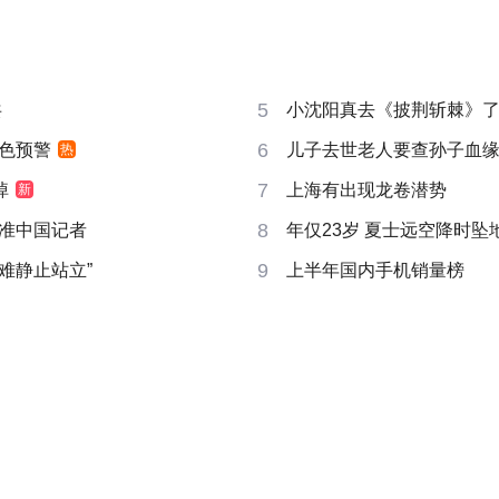
5
共
小沈阳真去《披荆斩棘》
6
色预警
儿子去世老人要查孙子血
热
7
掉
上海有出现龙卷潜势
新
8
准中国记者
年仅23岁 夏士远空降时坠
9
很难静止站立”
上半年国内手机销量榜