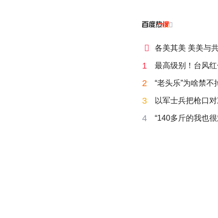


各美其美 美美与
1
最高级别！台风红
2
“老头乐”为啥禁不
3
以军士兵把枪口对
4
“140多斤的我也