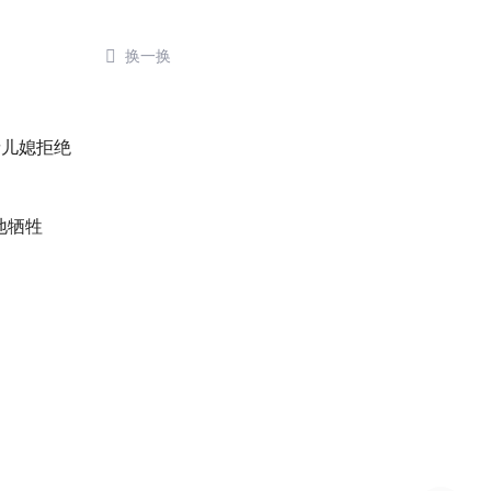

换一换
了
缘儿媳拒绝
地牺牲