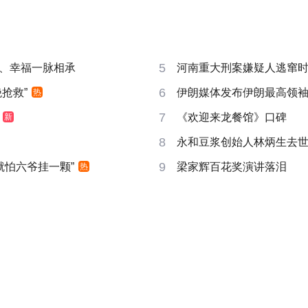
5
、幸福一脉相承
河南重大刑案嫌疑人逃窜
6
抢救”
伊朗媒体发布伊朗最高领
热
7
《欢迎来龙餐馆》口碑
新
8
永和豆浆创始人林炳生去
9
就怕六爷挂一颗”
梁家辉百花奖演讲落泪
热