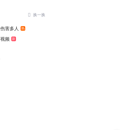

换一换
时伤害多人
热
袖视频
新
世