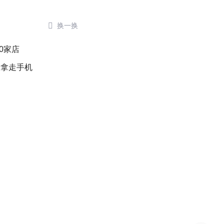

换一换
0家店
人拿走手机