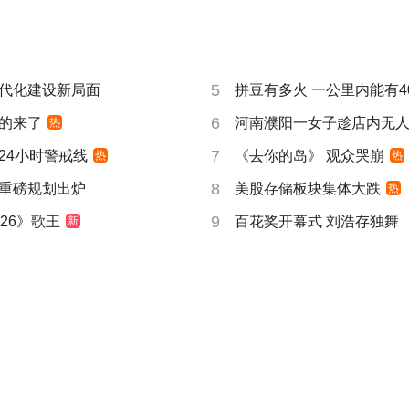
5
代化建设新局面
拼豆有多火 一公里内能有4
6
的来了
河南濮阳一女子趁店内无
热
7
24小时警戒线
《去你的岛》 观众哭崩
热
热
8
重磅规划出炉
美股存储板块集体大跌
热
9
26》歌王
百花奖开幕式 刘浩存独舞
新